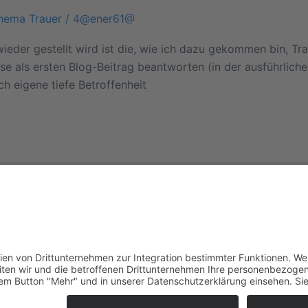
hema Trauer
/
4@ener61@
wieder gestellt wird ist die, wie ich dazu gekommen bin, T
 als ersten Blog-Beitrag beantworten (in der ausführlichen
ch eigene tiefe Betroffenheit