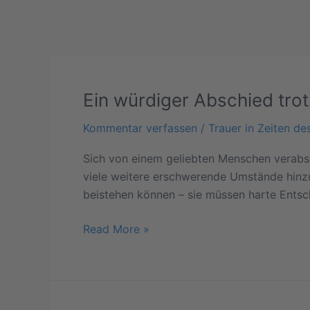
Ein würdiger Abschied tro
Ein
würdiger
Kommentar verfassen
/
Trauer in Zeiten de
Abschied
trotz
Sich von einem geliebten Menschen verabs
der
viele weitere erschwerende Umstände hinzu.
Einschränkungen
beistehen können – sie müssen harte Entsc
durch
Corona
Read More »