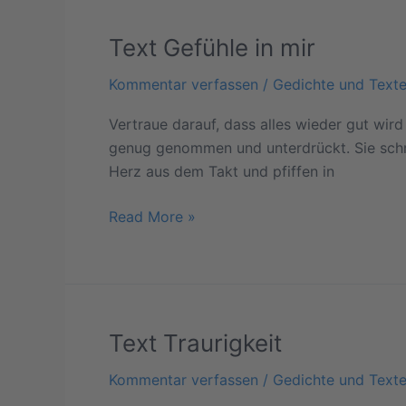
Text Gefühle in mir
Text
Gefühle
Kommentar verfassen
/
Gedichte und Text
in
mir
Vertraue darauf, dass alles wieder gut wird
genug genommen und unterdrückt. Sie schrie
Herz aus dem Takt und pfiffen in
Read More »
Text Traurigkeit
Text
Traurigkeit
Kommentar verfassen
/
Gedichte und Text