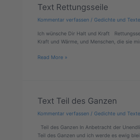
Text Rettungsseile
Text
Rettungsseile
Kommentar verfassen
/
Gedichte und Text
Ich wünsche Dir Halt und Kraft Rettungssei
Kraft und Wärme, und Menschen, die sie m
Read More »
Text Teil des Ganzen
Text
Teil
Kommentar verfassen
/
Gedichte und Text
des
Ganzen
Teil des Ganzen In Anbetracht der Unendlich
Teil des Ganzen und ich werde es ewig blei